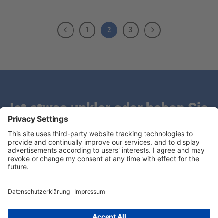
1
2
3
Ist etwas unklar oder haben Sie
Fragen?
Wir freuen uns, von Ihnen zu hören.